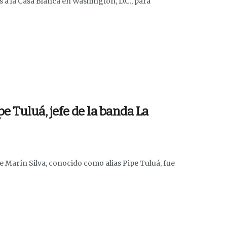
s a la Casa Blanca en Washington, D.C., para
pe Tuluá, jefe de la banda La
e Marín Silva, conocido como alias Pipe Tuluá, fue