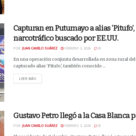
Capturan en Putumayo a alias ‘Pitufo’,
narcotráfico buscado por EE.UU.
POR:
JUAN CAMILO SUÁREZ
FEBRERO 3, 2026
0
En una operación conjunta desarrollada en zona rural del
capturado alias ‘Pitufo’, también conocido ...
DETAILS
LEER MÁS
Gustavo Petro llegó a la Casa Blanca
POR:
JUAN CAMILO SUÁREZ
FEBRERO 3, 2026
0