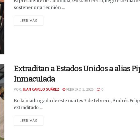
El presidente de Colombia, Gustavo Petro, llegó este marte
sostener una reunión ...
DETAILS
LEER MÁS
Extraditan a Estados Unidos a alias Pi
Inmaculada
POR:
JUAN CAMILO SUÁREZ
FEBRERO 3, 2026
0
En la madrugada de este martes 3 de febrero, Andrés Felip
extraditado ...
DETAILS
LEER MÁS