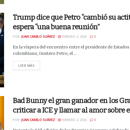
Trump dice que Petro “cambió su actit
espera “una buena reunión”
POR:
JUAN CAMILO SUÁREZ
FEBRERO 2, 2026
0
En la víspera del encuentro entre el presidente de Estad
colombiano, Gustavo Petro, el ...
DETAILS
LEER MÁS
Bad Bunny el gran ganador en los Gr
criticar a ICE y llamar al amor sobre e
POR:
JUAN CAMILO SUÁREZ
FEBRERO 2, 2026
0