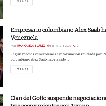
DETAILS
LEER MÁS
Empresario colombiano Alex Saab ha
Venezuela
POR:
JUAN CAMILO SUÁREZ
FEBRERO 4, 2026
0
Según medios venezolanos e información revelada por Car
colombiano Alex Saab habría sido ...
DETAILS
LEER MÁS
Clan del Golfo suspende negociacione
tras acercamientos con Trump