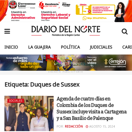
INICIO
LA GUAJIRA
POLÍTICA
JUDICIALES
CAR
ANUNCIO PUBLICITARIO
Etiqueta:
Duques de Sussex
Agenda de cuatro días en
SOCIALES
Colombia de los Duques de
Sussex incluye visita a Cartagena
y a San Basilio de Palenque
POR:
REDACCIÓN
AGOSTO 15, 2024