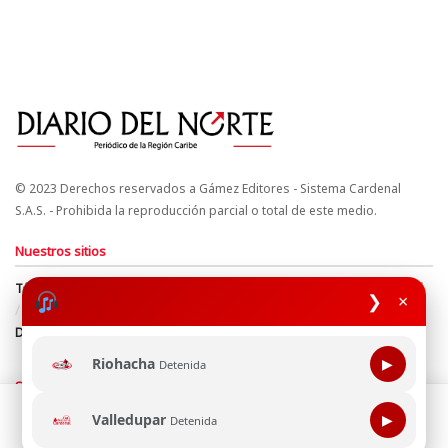
© 2023 Derechos reservados a Gámez Editores - Sistema Cardenal
S.A.S. - Prohibida la reproducción parcial o total de este medio.
Nuestros sitios
Términos y Condiciones
Derechos de Autor y Propiedad Intelectual
❯
×
Política de uso de cookies
Política de Tratamiento de Datos
Directrices Editoriales
Riohacha
▶
Detenida
Síguenos
Esta página web usa cookie para mejorar tu experiencia de
Valledupar
▶
Detenida
navegación, al continuar aceptas nuestra política de uso de