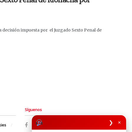
o Sexto Penal de Riohacha por
la decisión impuesta por el Juzgado Sexto Penal de
Síguenos
❯
×
kies