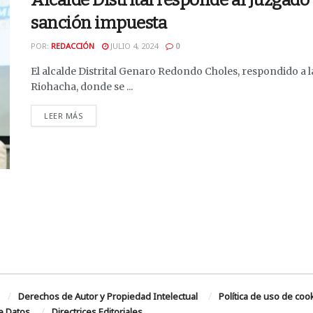
Alcalde Distrital responde al Juzgad
sanción impuesta
POR:
REDACCIÓN
JULIO 4, 2024
0
El alcalde Distrital Genaro Redondo Choles, respondido a 
Riohacha, donde se ...
DETAILS
LEER MÁS
Derechos de Autor y Propiedad Intelectual
Política de uso de coo
de Datos
Directrices Editoriales