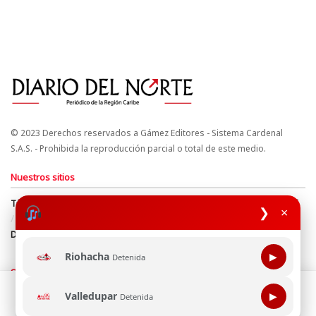
© 2023 Derechos reservados a Gámez Editores - Sistema Cardenal
S.A.S. - Prohibida la reproducción parcial o total de este medio.
Nuestros sitios
Términos y Condiciones
Derechos de Autor y Propiedad Intelectual
❯
×
Política de uso de cookies
Política de Tratamiento de Datos
Directrices Editoriales
Riohacha
▶
Detenida
Síguenos
Esta página web usa cookie para mejorar tu experiencia de
Valledupar
▶
Detenida
navegación, al continuar aceptas nuestra política de uso de