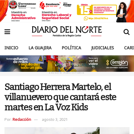
INICIO
LA GUAJIRA
POLÍTICA
JUDICIALES
CAR
ANUNCIO PUBLICITARIO
Santiago Herrera Martelo, el
villanuevero que cantará este
martes en La Voz Kids
Por:
Redacción
agosto 3, 2021