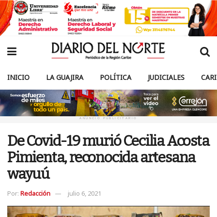
INICIO
LA GUAJIRA
POLÍTICA
JUDICIALES
CAR
ANUNCIO PUBLICITARIO
De Covid-19 murió Cecilia Acosta
Pimienta, reconocida artesana
wayuú
Por:
Redacción
julio 6, 2021