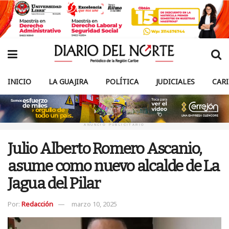
INICIO
LA GUAJIRA
POLÍTICA
JUDICIALES
CAR
ANUNCIO PUBLICITARIO
Julio Alberto Romero Ascanio,
asume como nuevo alcalde de La
Jagua del Pilar
Por:
Redacción
marzo 10, 2025