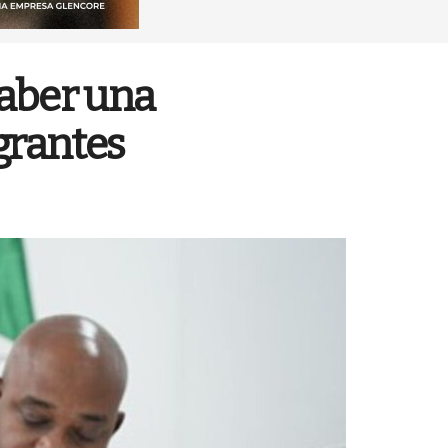
haber una
grantes