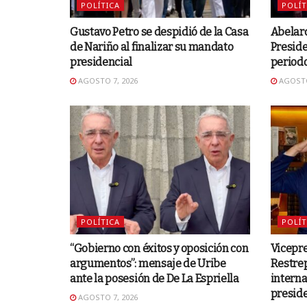
POLÍTICA
POLÍT
Gustavo Petro se despidió de la Casa
Abelard
de Nariño al finalizar su mandato
Preside
presidencial
period
AGOSTO 7, 2026
AGOSTO
POLÍTICA
POLÍT
“Gobierno con éxitos y oposición con
Vicepre
argumentos”: mensaje de Uribe
Restrep
ante la posesión de De La Espriella
interna
preside
AGOSTO 7, 2026