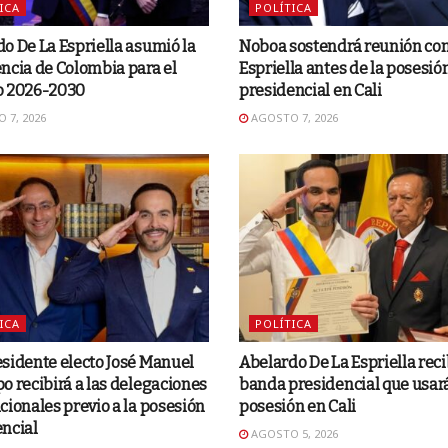
ICA
POLÍTICA
o De La Espriella asumió la
Noboa sostendrá reunión con
ncia de Colombia para el
Espriella antes de la posesió
o 2026-2030
presidencial en Cali
 7, 2026
AGOSTO 7, 2026
ICA
POLÍTICA
sidente electo José Manuel
Abelardo De La Espriella rec
o recibirá a las delegaciones
banda presidencial que usar
cionales previo a la posesión
posesión en Cali
ncial
AGOSTO 5, 2026