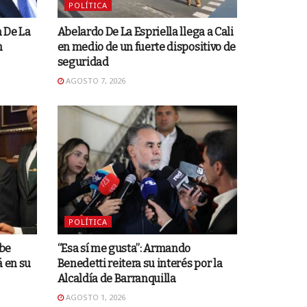
POLÍTICA
 De La
Abelardo De La Espriella llega a Cali
n
en medio de un fuerte dispositivo de
seguridad
AGOSTO 7, 2026
POLÍTICA
ibe
“Esa sí me gusta”: Armando
á en su
Benedetti reitera su interés por la
Alcaldía de Barranquilla
AGOSTO 1, 2026