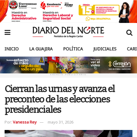
INICIO
LA GUAJIRA
POLÍTICA
JUDICIALES
CAR
ANUNCIO PUBLICITARIO
Cierran las urnas y avanza el
preconteo de las elecciones
presidenciales
Por:
Vanessa Rey
mayo 31, 2026