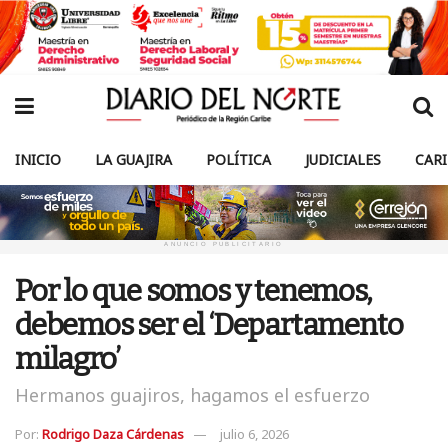
INICIO
LA GUAJIRA
POLÍTICA
JUDICIALES
CAR
ANUNCIO PUBLICITARIO
Por lo que somos y tenemos,
debemos ser el ‘Departamento
milagro’
Hermanos guajiros, hagamos el esfuerzo
Por:
Rodrigo Daza Cárdenas
julio 6, 2026