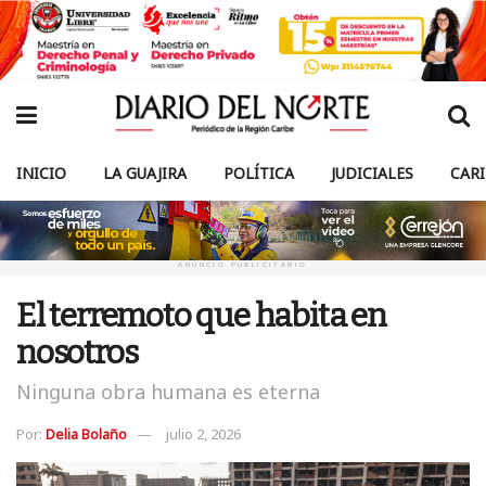
INICIO
LA GUAJIRA
POLÍTICA
JUDICIALES
CAR
ANUNCIO PUBLICITARIO
El terremoto que habita en
nosotros
Ninguna obra humana es eterna
Por:
Delia Bolaño
julio 2, 2026