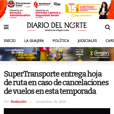
INICIO
LA GUAJIRA
POLÍTICA
JUDICIALES
CAR
ANUNCIO PUBLICITARIO
SuperTransporte entrega hoja
de ruta en caso de cancelaciones
de vuelos en esta temporada
Por:
Redacción
noviembre 29, 2024