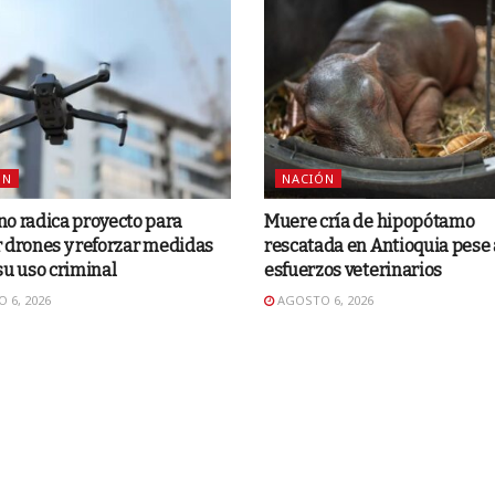
ÓN
NACIÓN
o radica proyecto para
Muere cría de hipopótamo
 drones y reforzar medidas
rescatada en Antioquia pese 
su uso criminal
esfuerzos veterinarios
 6, 2026
AGOSTO 6, 2026