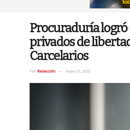
Procuraduría logró
privados de liberta
Carcelarios
Por:
Redacción
mayo 31, 2025