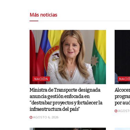
Más noticias
NACIÓN
NACI
Ministra de Transporte designada
Alcocer
anuncia gestión enfocada en
progra
“destrabar proyectos y fortalecer la
por aud
infraestructura del país”
AGOSTO
AGOSTO 6, 2026