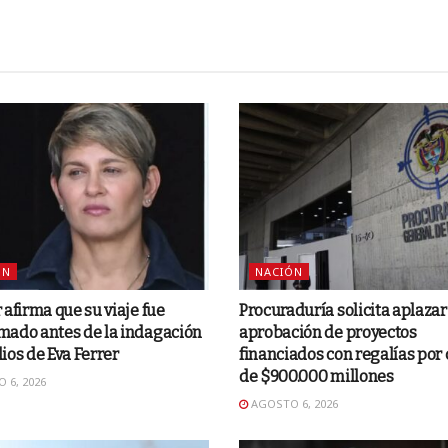
ÓN
NACIÓN
 afirma que su viaje fue
Procuraduría solicita aplazar
mado antes de la indagación
aprobación de proyectos
ios de Eva Ferrer
financiados con regalías por
de $900.000 millones
 6, 2026
AGOSTO 6, 2026