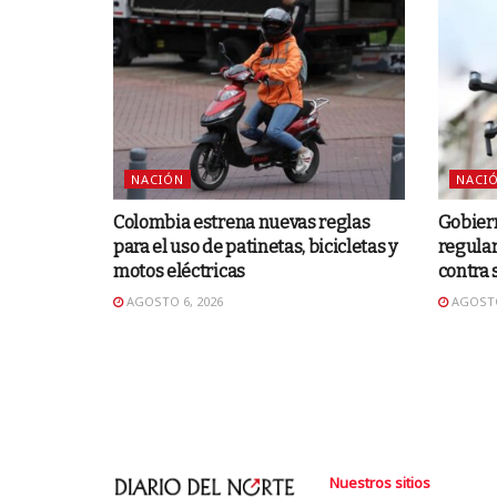
NACIÓN
NACI
Colombia estrena nuevas reglas
Gobiern
para el uso de patinetas, bicicletas y
regular
motos eléctricas
contra 
AGOSTO 6, 2026
AGOSTO
Nuestros sitios