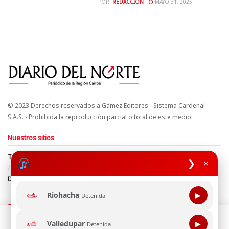
POR:
REDACCIÓN
MAYO 31, 2025
© 2023 Derechos reservados a Gámez Editores - Sistema Cardenal
S.A.S. - Prohibida la reproducción parcial o total de este medio.
Nuestros sitios
Términos y Condiciones
Derechos de Autor y Propiedad Intelectual
❯
×
Política de uso de cookies
Política de Tratamiento de Datos
Directrices Editoriales
Riohacha
▶
Detenida
Síguenos
Esta página web usa cookie para mejorar tu experiencia de
Valledupar
▶
Detenida
navegación, al continuar aceptas nuestra política de uso de