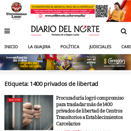
INICIO
LA GUAJIRA
POLÍTICA
JUDICIALES
CAR
ANUNCIO PUBLICITARIO
Etiqueta:
1400 privados de libertad
Procuraduría logró compromiso
NACIÓN
para trasladar más de 1400
privados de libertad de Centros
Transitorios a Establecimientos
Carcelarios