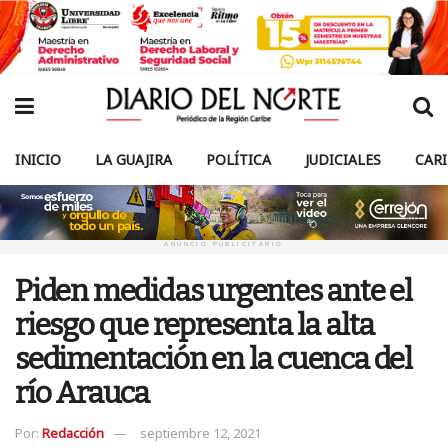
INICIO
LA GUAJIRA
POLÍTICA
JUDICIALES
CAR
ANUNCIO PUBLICITARIO
Piden medidas urgentes ante el
riesgo que representa la alta
sedimentación en la cuenca del
río Arauca
Por:
Redacción
septiembre 12, 2021