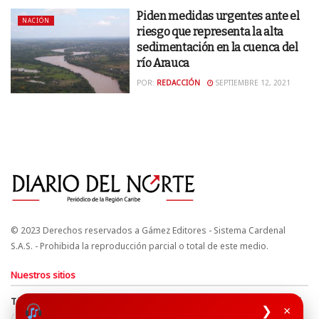
Piden medidas urgentes ante el
NACIÓN
riesgo que representa la alta
sedimentación en la cuenca del
río Arauca
POR:
REDACCIÓN
SEPTIEMBRE 12, 2021
© 2023 Derechos reservados a Gámez Editores - Sistema Cardenal
S.A.S. - Prohibida la reproducción parcial o total de este medio.
Nuestros sitios
Términos y Condiciones
Derechos de Autor y Propiedad Intelectual
❯
×
Política de uso de cookies
Política de Tratamiento de Datos