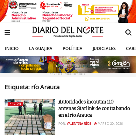
INICIO
LA GUAJIRA
POLÍTICA
JUDICIALES
CAR
ANUNCIO PUBLICITARIO
Etiqueta:
río Arauca
Autoridades incautan 110
NACIÓN
antenas Starlink de contrabando
en el río Arauca
POR:
VALENTINA RÍOS
MARZO 20, 2026