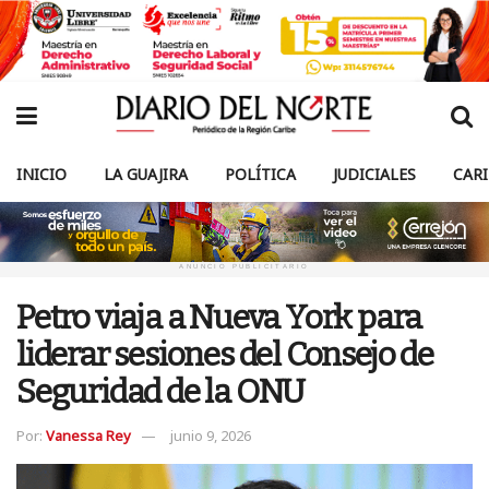
INICIO
LA GUAJIRA
POLÍTICA
JUDICIALES
CAR
ANUNCIO PUBLICITARIO
Petro viaja a Nueva York para
liderar sesiones del Consejo de
Seguridad de la ONU
Por:
Vanessa Rey
junio 9, 2026