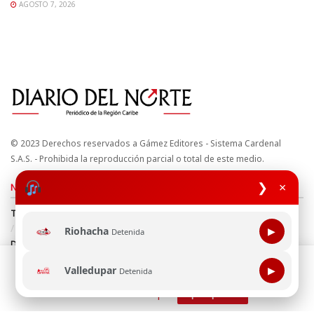
AGOSTO 7, 2026
© 2023 Derechos reservados a Gámez Editores - Sistema Cardenal
S.A.S. - Prohibida la reproducción parcial o total de este medio.
❯
×
Nuestros sitios
Términos y Condiciones
Derechos de Autor y Propiedad Intelectual
Política de uso de cookies
Política de Tratamiento de Datos
Riohacha
▶
Detenida
Directrices Editoriales
Esta página web usa cookie para mejorar tu experiencia de
Valledupar
▶
Detenida
navegación, al continuar aceptas nuestra política de uso de
Síguenos
cookie.
Consultala aquí
¡Aceptar!