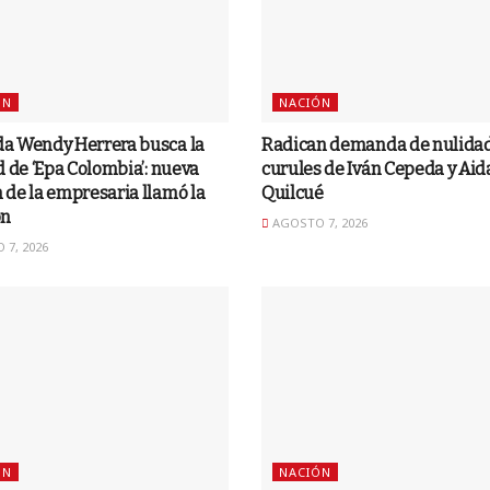
ÓN
NACIÓN
a Wendy Herrera busca la
Radican demanda de nulidad
d de ‘Epa Colombia’: nueva
curules de Iván Cepeda y Aid
de la empresaria llamó la
Quilcué
ón
AGOSTO 7, 2026
7, 2026
ÓN
NACIÓN