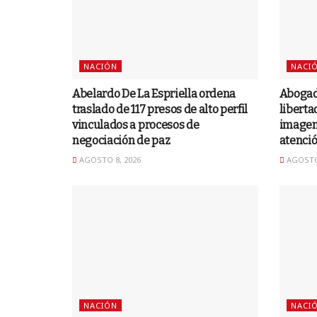
NACIÓN
NACI
Abelardo De La Espriella ordena
Abogad
traslado de 117 presos de alto perfil
liberta
vinculados a procesos de
imagen 
negociación de paz
atenci
AGOSTO 8, 2026
AGOSTO 
NACIÓN
NACI