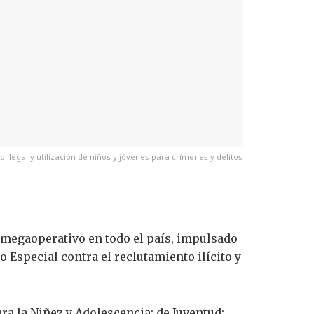
ilegal y utilización de niños y jóvenes para crímenes y delitos
 megaoperativo en todo el país, impulsado
 Especial contra el reclutamiento ilícito y
ra la Niñez y Adolescencia; de Juventud;