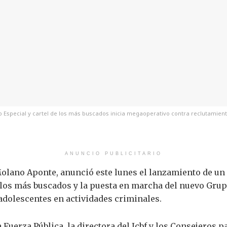
Especial y cartel de los más buscados inicia megaoperativo contra reclutamiento 
ANUNCIO PUBLICITARIO
Molano Aponte, anunció este lunes el lanzamiento de un
e los más buscados y la puesta en marcha del nuevo Grupo
 adolescentes en actividades criminales.
uerza Pública, la directora del Icbf y los Consejeros pa