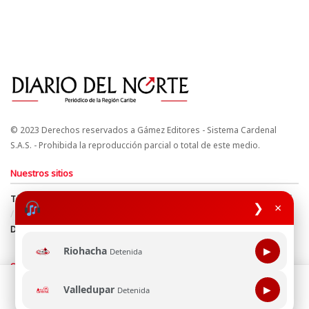
© 2023 Derechos reservados a Gámez Editores - Sistema Cardenal
S.A.S. - Prohibida la reproducción parcial o total de este medio.
Nuestros sitios
Términos y Condiciones
Derechos de Autor y Propiedad Intelectual
❯
×
Política de uso de cookies
Política de Tratamiento de Datos
Directrices Editoriales
Riohacha
▶
Detenida
Síguenos
Esta página web usa cookie para mejorar tu experiencia de
Valledupar
▶
Detenida
navegación, al continuar aceptas nuestra política de uso de