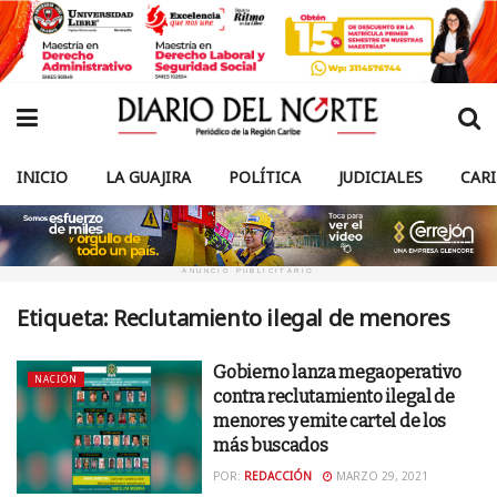
INICIO
LA GUAJIRA
POLÍTICA
JUDICIALES
CAR
ANUNCIO PUBLICITARIO
Etiqueta:
Reclutamiento ilegal de menores
Gobierno lanza megaoperativo
NACIÓN
contra reclutamiento ilegal de
menores y emite cartel de los
más buscados
POR:
REDACCIÓN
MARZO 29, 2021