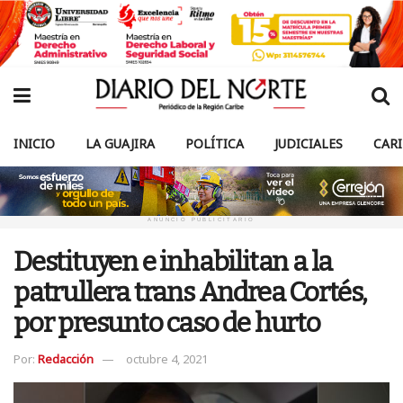
INICIO
LA GUAJIRA
POLÍTICA
JUDICIALES
CAR
ANUNCIO PUBLICITARIO
Destituyen e inhabilitan a la
patrullera trans Andrea Cortés,
por presunto caso de hurto
Por:
Redacción
octubre 4, 2021