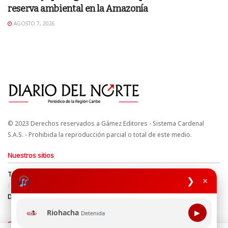
reserva ambiental en la Amazonía
AGOSTO 7, 2026
© 2023 Derechos reservados a Gámez Editores - Sistema Cardenal
S.A.S. - Prohibida la reproducción parcial o total de este medio.
Nuestros sitios
Términos y Condiciones
Derechos de Autor y Propiedad Intelectual
❯
×
Política de uso de cookies
Política de Tratamiento de Datos
Directrices Editoriales
Riohacha
▶
Detenida
Síguenos