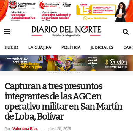
INICIO
LA GUAJIRA
POLÍTICA
JUDICIALES
CAR
ANUNCIO PUBLICITARIO
Capturan a tres presuntos
integrantes de las AGC en
operativo militar en San Martín
de Loba, Bolívar
Por:
Valentina Ríos
abril 28, 2025