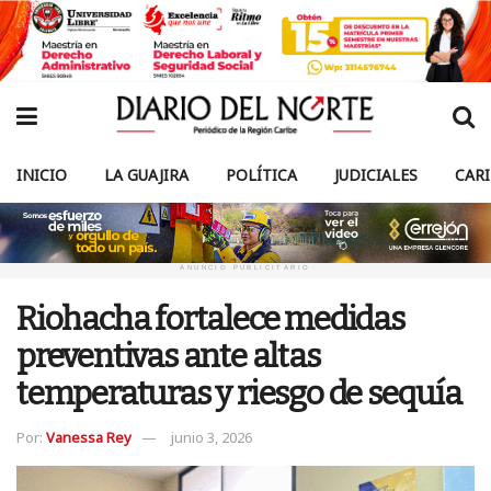
INICIO
LA GUAJIRA
POLÍTICA
JUDICIALES
CAR
ANUNCIO PUBLICITARIO
Riohacha fortalece medidas
preventivas ante altas
temperaturas y riesgo de sequía
Por:
Vanessa Rey
junio 3, 2026