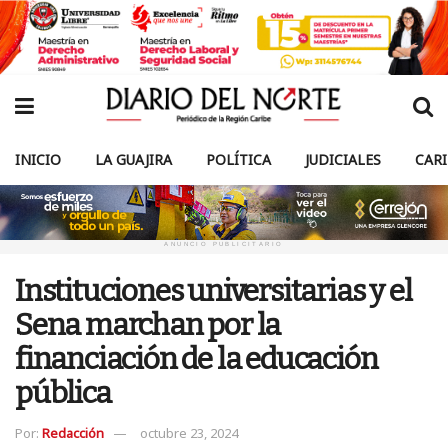
INICIO
LA GUAJIRA
POLÍTICA
JUDICIALES
CAR
ANUNCIO PUBLICITARIO
Instituciones universitarias y el
Sena marchan por la
financiación de la educación
pública
Por:
Redacción
octubre 23, 2024