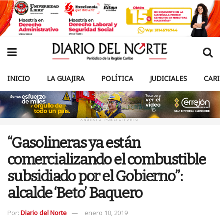
INICIO
LA GUAJIRA
POLÍTICA
JUDICIALES
CAR
ANUNCIO PUBLICITARIO
“Gasolineras ya están
comercializando el combustible
subsidiado por el Gobierno”:
alcalde ‘Beto’ Baquero
Por:
Diario del Norte
enero 10, 2019