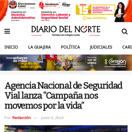
INICIO
LA GUAJIRA
POLÍTICA
JUDICIALES
CAR
ANUNCIO PUBLICITARIO
Agencia Nacional de Seguridad
Vial lanza “Campaña nos
movemos por la vida”
Por:
Redacción
junio 6, 2024