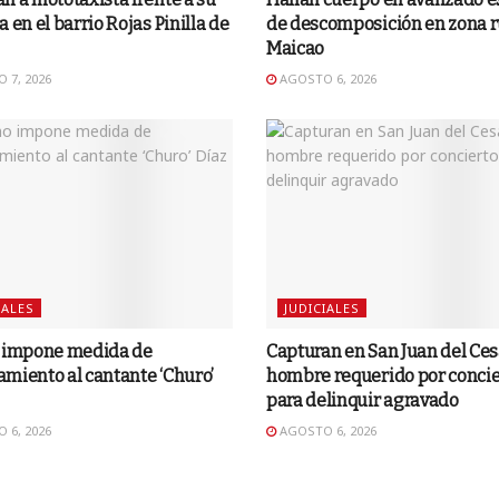
a en el barrio Rojas Pinilla de
de descomposición en zona r
Maicao
 7, 2026
AGOSTO 6, 2026
IALES
JUDICIALES
o impone medida de
Capturan en San Juan del Ces
miento al cantante ‘Churo’
hombre requerido por concie
para delinquir agravado
 6, 2026
AGOSTO 6, 2026