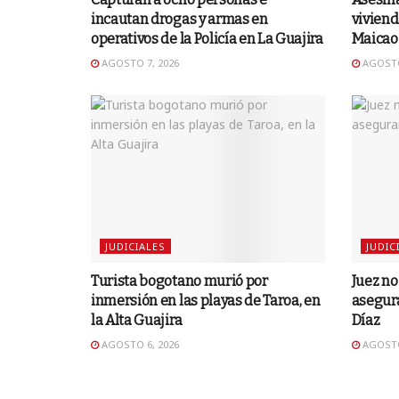
incautan drogas y armas en
viviend
operativos de la Policía en La Guajira
Maicao
AGOSTO 7, 2026
AGOSTO
JUDICIALES
JUDIC
Turista bogotano murió por
Juez n
inmersión en las playas de Taroa, en
asegura
la Alta Guajira
Díaz
AGOSTO 6, 2026
AGOSTO