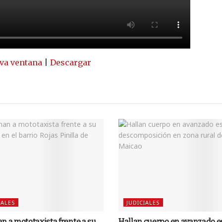
va ventana
|
Descargar
IALES
JUDICIALES
n a mototaxista frente a su
Hallan cuerpo en avanzado e