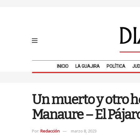
INICIO
LA GUAJIRA
POLÍTICA
JUD
Un muerto y otro he
Manaure – El Pájar
Por:
Redacción
marzo 8, 2023