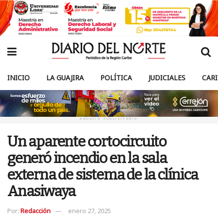
INICIO
LA GUAJIRA
POLÍTICA
JUDICIALES
CAR
ANUNCIO PUBLICITARIO
Un aparente cortocircuito
generó incendio en la sala
externa de sistema de la clínica
Anasiwaya
Por:
Redacción
enero 27, 2025