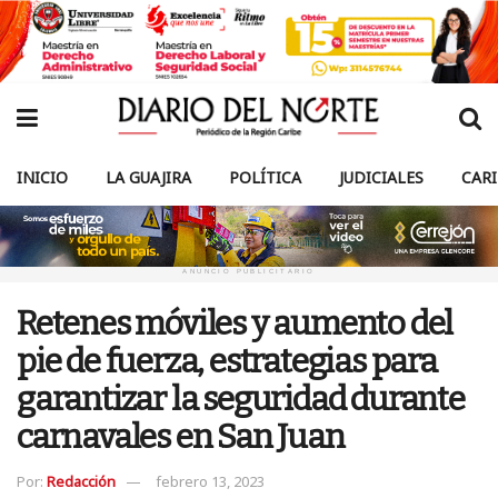
INICIO
LA GUAJIRA
POLÍTICA
JUDICIALES
CAR
ANUNCIO PUBLICITARIO
Retenes móviles y aumento del
pie de fuerza, estrategias para
garantizar la seguridad durante
carnavales en San Juan
Por:
Redacción
febrero 13, 2023