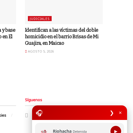
JUDICIALES
 y base
Identifican a las víctimas del doble
 en El
homicidio en el barrio Brisas de Mi
Guajira, en Maicao
AGOSTO 5, 2026
Síguenos
🎧
❯
×
kies
Riohacha
▶
Detenida