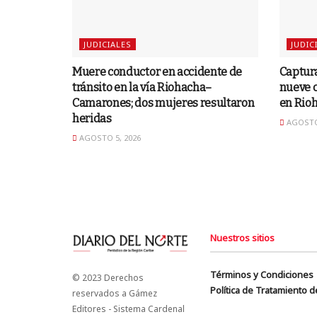
JUDICIALES
JUDIC
Muere conductor en accidente de
Captura
tránsito en la vía Riohacha–
nueve c
Camarones; dos mujeres resultaron
en Rio
heridas
AGOSTO 
AGOSTO 5, 2026
Nuestros sitios
Términos y Condiciones
© 2023 Derechos
Política de Tratamiento 
reservados a Gámez
Editores - Sistema Cardenal