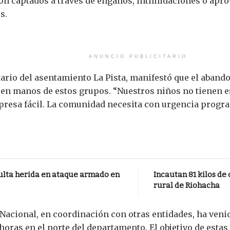
son captados a través de engaños, intimidaciones o apr
s.
ANUNCIO PUBLICITARIO
rio del asentamiento La Pista, manifestó que el abandon
n en manos de estos grupos. “Nuestros niños no tienen 
 presa fácil. La comunidad necesita con urgencia progr
lta herida en ataque armado en
Incautan 81 kilos de
rural de Riohacha
 Nacional, en coordinación con otras entidades, ha ven
horas en el norte del departamento. El objetivo de estas 