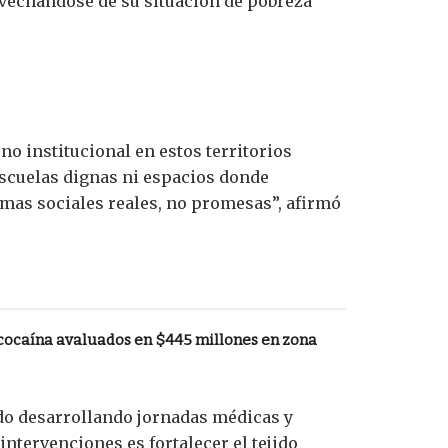
ovechándose de su situación de pobreza
o institucional en estos territorios
escuelas dignas ni espacios donde
amas sociales reales, no promesas”, afirmó
 cocaína avaluados en $445 millones en zona
ido desarrollando jornadas médicas y
intervenciones es fortalecer el tejido