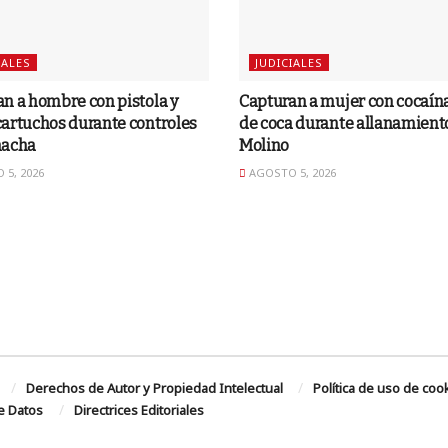
IALES
JUDICIALES
n a hombre con pistola y
Capturan a mujer con cocaína
artuchos durante controles
de coca durante allanamiento
hacha
Molino
5, 2026
AGOSTO 5, 2026
Derechos de Autor y Propiedad Intelectual
Política de uso de coo
de Datos
Directrices Editoriales