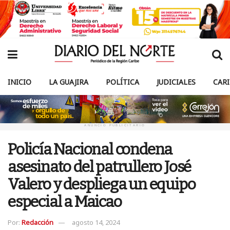
INICIO
LA GUAJIRA
POLÍTICA
JUDICIALES
CAR
ANUNCIO PUBLICITARIO
Policía Nacional condena
asesinato del patrullero José
Valero y despliega un equipo
especial a Maicao
Por:
Redacción
agosto 14, 2024