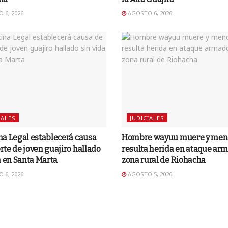
 6, 2026
AGOSTO 6, 2026
IALES
JUDICIALES
a Legal establecerá causa
Hombre wayuu muere y men
te de joven guajiro hallado
resulta herida en ataque ar
a en Santa Marta
zona rural de Riohacha
 6, 2026
AGOSTO 5, 2026