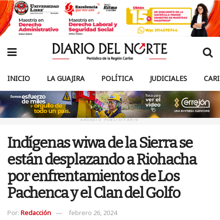
INICIO
LA GUAJIRA
POLÍTICA
JUDICIALES
CAR
ANUNCIO PUBLICITARIO
Indígenas wiwa de la Sierra se
están desplazando a Riohacha
por enfrentamientos de Los
Pachenca y el Clan del Golfo
Por:
Redacción
febrero 26, 2024