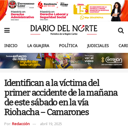
INICIO
LA GUAJIRA
POLÍTICA
JUDICIALES
CAR
ANUNCIO PUBLICITARIO
Identifican a la víctima del
primer accidente de la mañana
de este sábado en la vía
Riohacha – Camarones
Por:
Redacción
abril 19, 2025