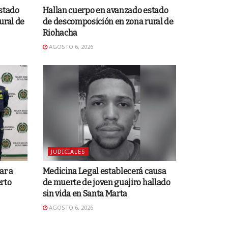
stado
Hallan cuerpo en avanzado estado
ural de
de descomposición en zona rural de
Riohacha
AGOSTO 6, 2026
JUDICIALES
ar a
Medicina Legal establecerá causa
rto
de muerte de joven guajiro hallado
sin vida en Santa Marta
AGOSTO 6, 2026