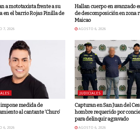
n a mototaxista frente a su
Hallan cuerpo en avanzado e
a en el barrio Rojas Pinilla de
de descomposición en zona r
Maicao
 7, 2026
AGOSTO 6, 2026
IALES
JUDICIALES
o impone medida de
Capturan en San Juan del Ces
miento al cantante ‘Churo’
hombre requerido por concie
para delinquir agravado
 6, 2026
AGOSTO 6, 2026