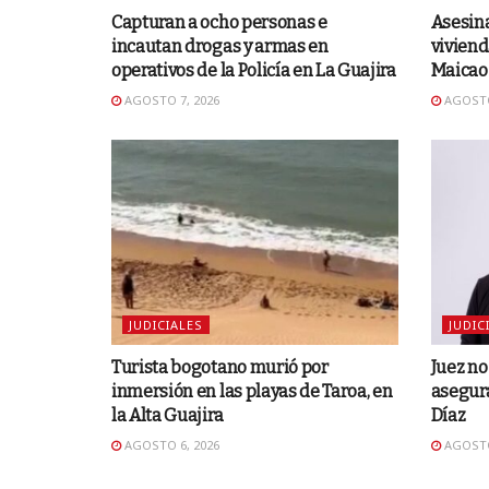
Capturan a ocho personas e
Asesina
incautan drogas y armas en
viviend
operativos de la Policía en La Guajira
Maicao
AGOSTO 7, 2026
AGOSTO
JUDICIALES
JUDIC
Turista bogotano murió por
Juez n
inmersión en las playas de Taroa, en
asegura
la Alta Guajira
Díaz
AGOSTO 6, 2026
AGOSTO