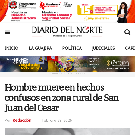
INICIO
LA GUAJIRA
POLÍTICA
JUDICIALES
CAR
ANUNCIO PUBLICITARIO
Hombre muere en hechos
confusos en zona rural de San
Juan del Cesar
Por:
Redacción
febrero 28, 2026