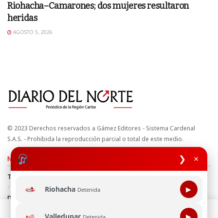
Riohacha–Camarones; dos mujeres resultaron
heridas
AGOSTO 5, 2026
© 2023 Derechos reservados a Gámez Editores - Sistema Cardenal
S.A.S. - Prohibida la reproducción parcial o total de este medio.
❯
×
Nuestros sitios
Términos y Condiciones
Derechos de Autor y Propiedad Intelectual
Política de uso de cookies
Política de Tratamiento de Datos
Riohacha
▶
Detenida
Directrices Editoriales
Esta página web usa cookie para mejorar tu experiencia de
Valledupar
▶
Detenida