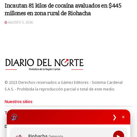
Incautan 81 kilos de cocaína avaluados en $445
millones en zona rural de Riohacha
AGOSTO 5, 2026
© 2023 Derechos reservados a Gámez Editores - Sistema Cardenal
S.A.S. - Prohibida la reproducción parcial o total de este medio.
Nuestros sitios
Términos y Condiciones
Derechos de Autor y Propiedad Intelectual
❯
×
Política de uso de cookies
Política de Tratamiento de Datos
Directrices Editoriales
Riohacha
▶
Detenida