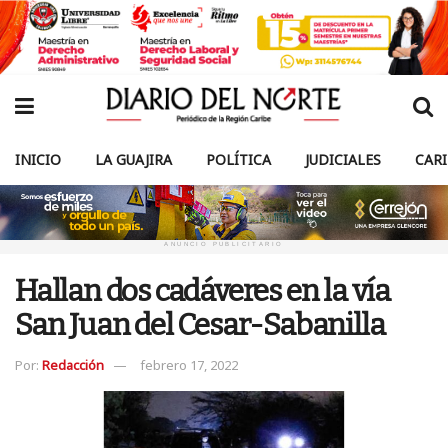
INICIO
LA GUAJIRA
POLÍTICA
JUDICIALES
CAR
ANUNCIO PUBLICITARIO
Hallan dos cadáveres en la vía
San Juan del Cesar-Sabanilla
Por:
Redacción
febrero 17, 2022