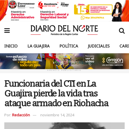
INICIO
LA GUAJIRA
POLÍTICA
JUDICIALES
CAR
ANUNCIO PUBLICITARIO
Funcionaria del CTI en La
Guajira pierde la vida tras
ataque armado en Riohacha
Por:
Redacción
noviembre 14, 2024