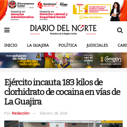
INICIO
LA GUAJIRA
POLÍTICA
JUDICIALES
CAR
ANUNCIO PUBLICITARIO
Ejército incauta 183 kilos de
clorhidrato de cocaina en vías de
La Guajira
Por:
Redacción
febrero 28, 2026