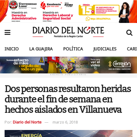
INICIO
LA GUAJIRA
POLÍTICA
JUDICIALES
CAR
ANUNCIO PUBLICITARIO
Dos personas resultaron heridas
durante el fin de semana en
hechos aislados en Villanueva
Por:
Diario del Norte
marzo 6, 2018