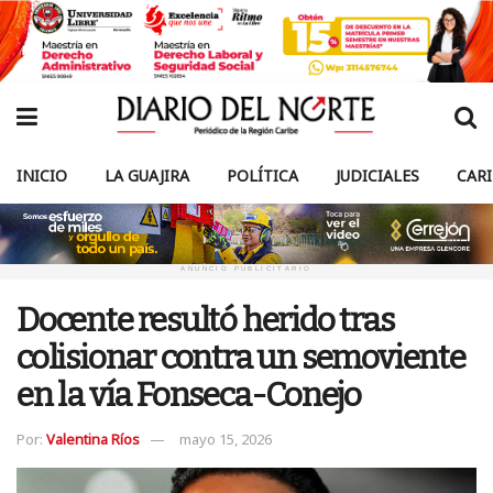
INICIO
LA GUAJIRA
POLÍTICA
JUDICIALES
CAR
ANUNCIO PUBLICITARIO
Docente resultó herido tras
colisionar contra un semoviente
en la vía Fonseca-Conejo
Por:
Valentina Ríos
mayo 15, 2026