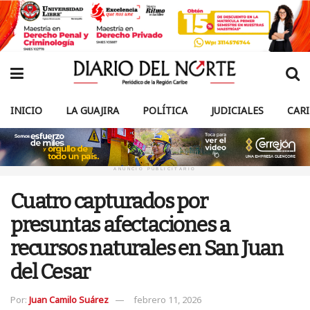
INICIO
LA GUAJIRA
POLÍTICA
JUDICIALES
CAR
ANUNCIO PUBLICITARIO
Cuatro capturados por
presuntas afectaciones a
recursos naturales en San Juan
del Cesar
Por:
Juan Camilo Suárez
febrero 11, 2026