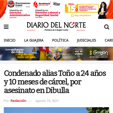
INICIO
LA GUAJIRA
POLÍTICA
JUDICIALES
CAR
ANUNCIO PUBLICITARIO
Condenado alias Toño a 24 años
y 10 meses de cárcel, por
asesinato en Dibulla
Por:
Redacción
agosto 19, 2021