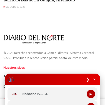
AGOSTO 5, 2026
© 2023 Derechos reservados a Gámez Editores - Sistema Cardenal
S.A.S. - Prohibida la reproducción parcial o total de este medio.
Nuestros sitios
Términos y Condiciones
Derechos de Autor y Propiedad Intelectual
❯
×
Política de uso de cookies
Política de Tratamiento de Datos
Directrices Editoriales
Riohacha
▶
Detenida
Síguenos
Esta página web usa cookie para mejorar tu experiencia de