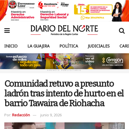
INICIO
LA GUAJIRA
POLÍTICA
JUDICIALES
CAR
ANUNCIO PUBLICITARIO
Comunidad retuvo a presunto
ladrón tras intento de hurto en el
barrio Tawaira de Riohacha
Por:
Redacción
junio 9, 2026