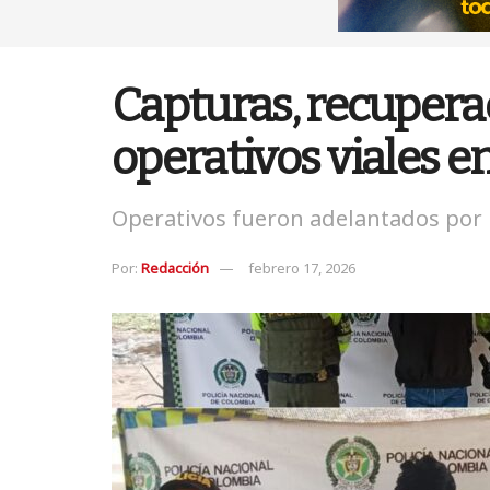
Capturas, recupera
operativos viales e
Operativos fueron adelantados por u
Por:
Redacción
febrero 17, 2026