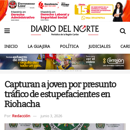
INICIO
LA GUAJIRA
POLÍTICA
JUDICIALES
CAR
ANUNCIO PUBLICITARIO
Capturan a joven por presunto
tráfico de estupefacientes en
Riohacha
Por:
Redacción
junio 3, 2026