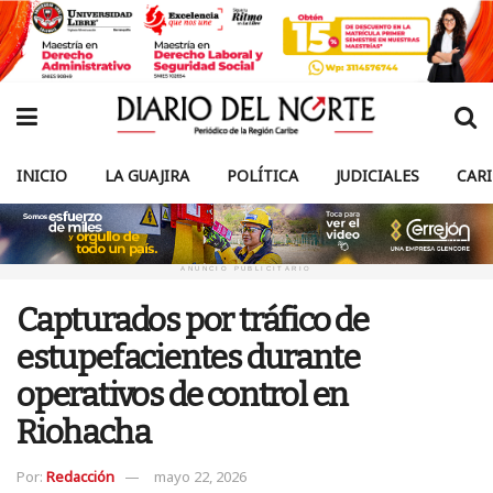
INICIO
LA GUAJIRA
POLÍTICA
JUDICIALES
CAR
ANUNCIO PUBLICITARIO
Capturados por tráfico de
estupefacientes durante
operativos de control en
Riohacha
Por:
Redacción
mayo 22, 2026