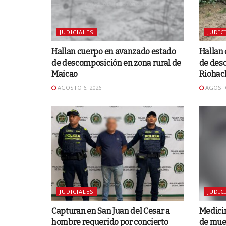
JUDICIALES
JUDIC
Hallan cuerpo en avanzado estado
Hallan
de descomposición en zona rural de
de desc
Maicao
Riohac
AGOSTO 6, 2026
AGOSTO
JUDICIALES
JUDIC
Capturan en San Juan del Cesar a
Medicin
hombre requerido por concierto
de muer