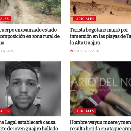
IALES
JUDICIALES
 cuerpo en avanzado estado
Turista bogotano murió por
omposición en zona rural de
inmersión en las playas de Ta
ha
la Alta Guajira
 6, 2026
AGOSTO 6, 2026
IALES
JUDICIALES
a Legal establecerá causa
Hombre wayuu muere y men
te de joven guajiro hallado
resulta herida en ataque ar