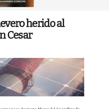
vero herido al
en Cesar