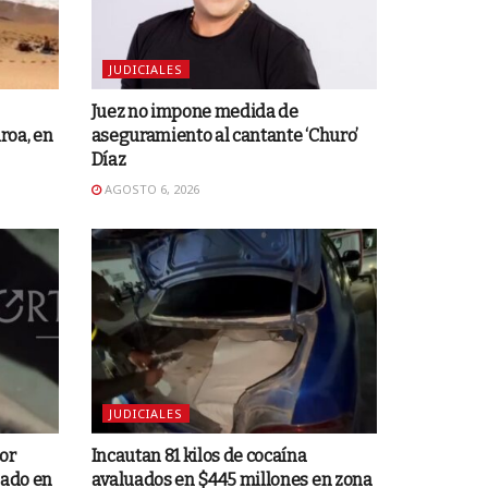
JUDICIALES
Juez no impone medida de
roa, en
aseguramiento al cantante ‘Churo’
Díaz
AGOSTO 6, 2026
JUDICIALES
or
Incautan 81 kilos de cocaína
mado en
avaluados en $445 millones en zona