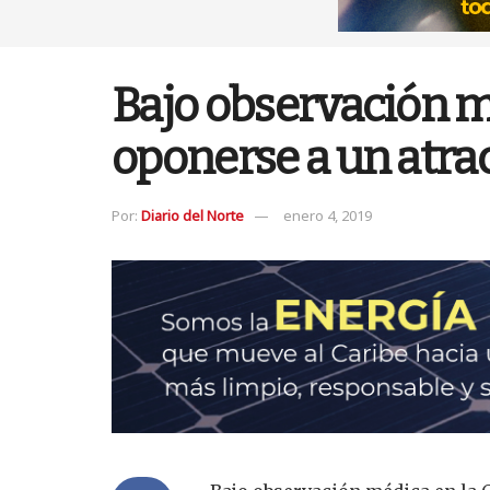
Bajo observación m
oponerse a un atrac
Por:
Diario del Norte
enero 4, 2019