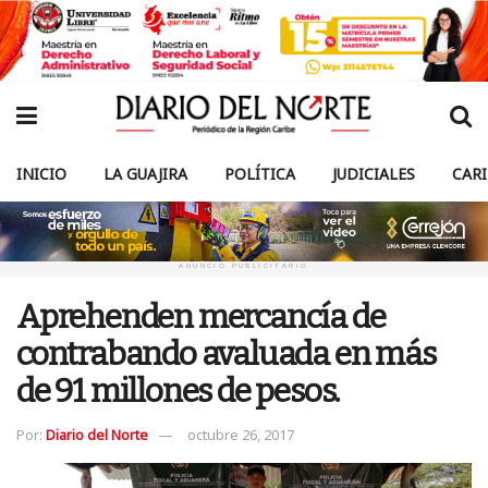
INICIO
LA GUAJIRA
POLÍTICA
JUDICIALES
CAR
ANUNCIO PUBLICITARIO
Aprehenden mercancía de
contrabando avaluada en más
de 91 millones de pesos.
Por:
Diario del Norte
octubre 26, 2017