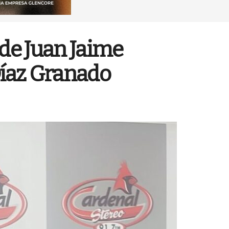
 de Juan Jaime
Díaz Granado