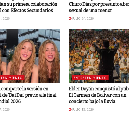
tan su primera colaboración
Churo Díaz por presunto abu
 con ‘Efectos Secundarios’
sexual de una menor
, 2026
JULIO 24, 2026
ETENIMIENTO
ENTRETENIMIENTO
 comparte la versión en
Elder Dayán conquistó al púb
de ‘Dai Dai’ previo a la final
El Carmen de Bolívar con un
ndial 2026
concierto bajo la lluvia
, 2026
JULIO 15, 2026