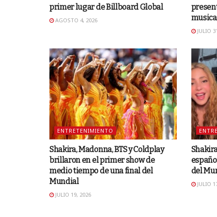
primer lugar de Billboard Global
presen
musical
AGOSTO 4, 2026
JULIO 31
ENTRETENIMIENTO
ENTR
Shakira, Madonna, BTS y Coldplay
Shakira
brillaron en el primer show de
español 
medio tiempo de una final del
del Mu
Mundial
JULIO 17
JULIO 19, 2026