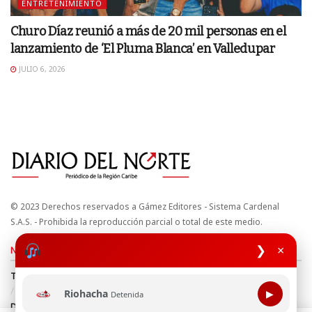
ENTRETENIMIENTO
Churo Díaz reunió a más de 20 mil personas en el
lanzamiento de ‘El Pluma Blanca’ en Valledupar
JULIO 6, 2026
© 2023 Derechos reservados a Gámez Editores - Sistema Cardenal
S.A.S. - Prohibida la reproducción parcial o total de este medio.
❯
×
Nuestros sitios
Términos y Condiciones
Derechos de Autor y Propiedad Intelectual
Política de uso de cookies
Política de Tratamiento de Datos
Riohacha
▶
Detenida
Directrices Editoriales