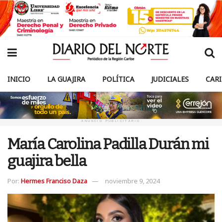
INICIO
LA GUAJIRA
POLÍTICA
JUDICIALES
CAR
ANUNCIO PUBLICITARIO
María Carolina Padilla Durán mi
guajira bella
Por:
Hermes Franciso Daza
noviembre 9, 2024